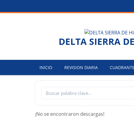
Saltar
al
contenido
DELTA SIERRA D
INICIO
REVISION DIARIA
CUADRANT
¡No se encontraron descargas!