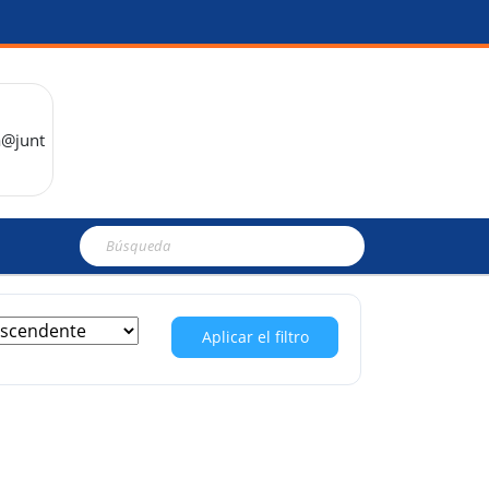
a@junt
Buscar:
Aplicar el filtro