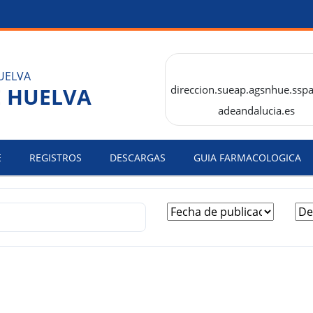
E HUELVA
direccion.sueap.agsnhue.ssp
adeandalucia.es
E
REGISTROS
DESCARGAS
GUIA FARMACOLOGICA