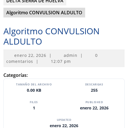
DELTA SIERRA DE HUELVA
Algoritmo CONVULSION ALDULTO
Algoritmo CONVULSION
ALDULTO
enero
enero 22, 2026
|
admin
|
0
22,
comentarios
|
12:07 pm
2026
Categorías:
TAMAÑO DEL ARCHIVO
DESCARGAS
0.00 KB
255
FILES
PUBLISHED
1
enero 22, 2026
UPDATED
enero 22, 2026